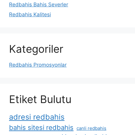
Redbahis Bahis Severler
Redbahis Kalitesi
Kategoriler
Redbahis Promosyonlar
Etiket Bulutu
adresi redbahis
bahis sitesi redbahis
canli redbahis