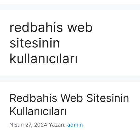
redbahis web
sitesinin
kullanıcıları
Redbahis Web Sitesinin
Kullanıcıları
Nisan 27, 2024
Yazarı:
admin