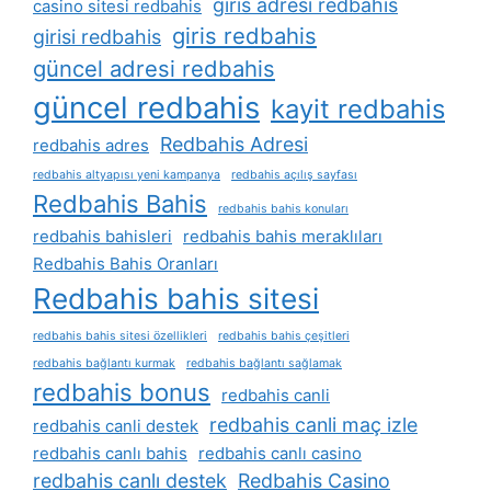
giris adresi redbahis
casino sitesi redbahis
giris redbahis
girisi redbahis
güncel adresi redbahis
güncel redbahis
kayit redbahis
Redbahis Adresi
redbahis adres
redbahis altyapısı yeni kampanya
redbahis açılış sayfası
Redbahis Bahis
redbahis bahis konuları
redbahis bahisleri
redbahis bahis meraklıları
Redbahis Bahis Oranları
Redbahis bahis sitesi
redbahis bahis sitesi özellikleri
redbahis bahis çeşitleri
redbahis bağlantı kurmak
redbahis bağlantı sağlamak
redbahis bonus
redbahis canli
redbahis canli maç izle
redbahis canli destek
redbahis canlı bahis
redbahis canlı casino
redbahis canlı destek
Redbahis Casino