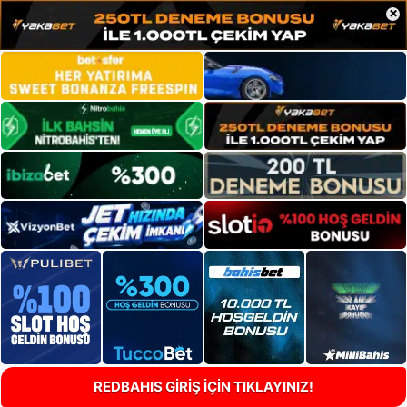
×
REDBAHIS GİRİŞ İÇİN TIKLAYINIZ!