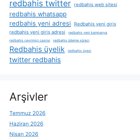
redbahis twitter
redbahis web sitesi
redbahis whatsapp
redbahis yeni adresi
Redbahis yeni giriş
redbahis yeni giriş adresi
redbahis yeni kampanya
redbahis çevrimiçi casino
redbahis ödeme süreci
Redbahis üyelik
redbahis üyesi
twitter redbahis
Arşivler
Temmuz 2026
Haziran 2026
Nisan 2026