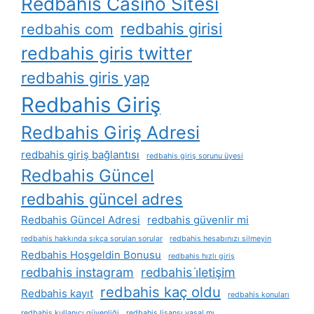
Redbahis Casino Sitesi
redbahis girisi
redbahis com
redbahis giris twitter
redbahis giris yap
Redbahis Giriş
Redbahis Giriş Adresi
redbahis giriş bağlantısı
redbahis giriş sorunu üyesi
Redbahis Güncel
redbahis güncel adres
Redbahis Güncel Adresi
redbahis güvenlir mi
redbahis hakkında sıkça sorulan sorular
redbahis hesabınızı silmeyin
Redbahis Hoşgeldin Bonusu
redbahis hızlı giriş
redbahis instagram
redbahis i̇letişim
redbahis kaç oldu
Redbahis kayıt
redbahis konuları
redbahis kullanıcı güvenliği
redbahis lisansı yasal mı