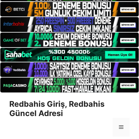
İçeriğe
Redbahis Giriş, Redbahis
atla
Güncel Adresi
Menü