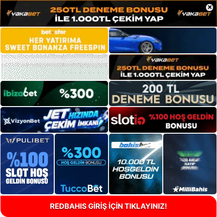
×
REDBAHIS GİRİŞ İÇİN TIKLAYINIZ!