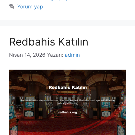
Yorum yap
Redbahis Katılın
Nisan 14, 2026
Yazarı:
admin