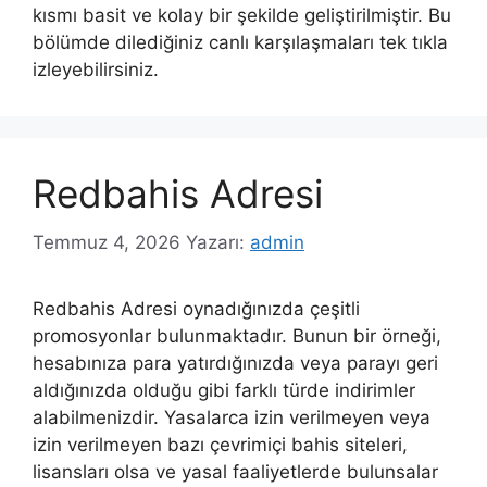
kısmı basit ve kolay bir şekilde geliştirilmiştir. Bu
bölümde dilediğiniz canlı karşılaşmaları tek tıkla
izleyebilirsiniz.
Redbahis Adresi
Temmuz 4, 2026
Yazarı:
admin
Redbahis Adresi oynadığınızda çeşitli
promosyonlar bulunmaktadır. Bunun bir örneği,
hesabınıza para yatırdığınızda veya parayı geri
aldığınızda olduğu gibi farklı türde indirimler
alabilmenizdir. Yasalarca izin verilmeyen veya
izin verilmeyen bazı çevrimiçi bahis siteleri,
lisansları olsa ve yasal faaliyetlerde bulunsalar