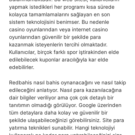
yapmak istedikleri her programı kısa sürede
kolayca tamamlamalarını sağlayan en son
sistem teknolojisini benimser. Bu nedenle
casino oyunlarından veya internet casino
oyunlarından güvenilir bir şekilde para
kazanmak isteyenlerin tercihi olmaktadır.
Kullanıcılar, birçok farklı spor iştirakinden elde
edilebilecek kuponlar aracılığıyla kar elde
edebilirler.
Redbahis nasıl bahis oynanacağını ve nasıl takip
edileceğini anlatıyor. Nasıl para kazanılacağına
dair bilgiler veriliyor ama çok çok detaylı bir
tanıtımın olmadığı görülüyor. Google üzerinden
tüm detaylara daha kolay ve güvenilir bir
şekilde ulaşabileceğinizi görebilirsiniz. Site para
yatırma teknikleri sunabilir. Hangi teknolojiyi