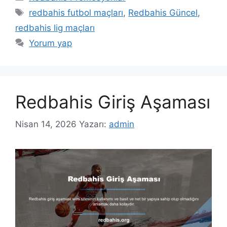
Etiketler
redbahis futbol maçları
,
Redbahis Güncel
,
redbahis lig maçları
Yorum yap
Redbahis Giriş Aşaması
Nisan 14, 2026
Yazarı:
admin