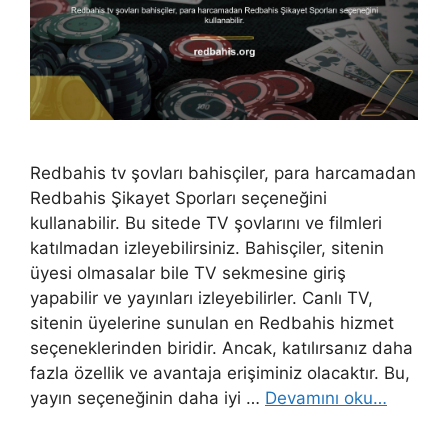
Redbahis tv şovları bahisçiler, para harcamadan
Redbahis Şikayet Sporları seçeneğini
kullanabilir. Bu sitede TV şovlarını ve filmleri
katılmadan izleyebilirsiniz. Bahisçiler, sitenin
üyesi olmasalar bile TV sekmesine giriş
yapabilir ve yayınları izleyebilirler. Canlı TV,
sitenin üyelerine sunulan en Redbahis hizmet
seçeneklerinden biridir. Ancak, katılırsanız daha
fazla özellik ve avantaja erişiminiz olacaktır. Bu,
yayın seçeneğinin daha iyi …
Devamını oku…