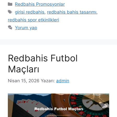
Kategoriler
Redbahis Promosyonlar
Etiketler
girisi redbahis
,
redbahis bahis tasarımı
,
redbahis spor etkinlikleri
Yorum yap
Redbahis Futbol
Maçları
Nisan 15, 2026
Yazarı:
admin