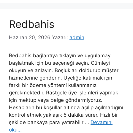
Redbahis
Haziran 20, 2026
Yazarı:
admin
Redbahis bağlantıya tıklayın ve uygulamayı
başlatmak için bu seçeneği seçin. Cümleyi
okuyun ve anlayın. Boşlukları doldurup müşteri
hizmetlerine gönderin. Üyeliğe katılmak için
farklı bir ödeme yöntemi kullanmanız
gerekmektedir. Rastgele üye işlemleri yapmak
için mektup veya belge göndermiyoruz.
Hesapların bu koşullar altında açılıp açılmadığını
kontrol etmek yaklaşık 5 dakika sürer. Hızlı bir
şekilde bankaya para yatırabilir …
Devamını
oku…