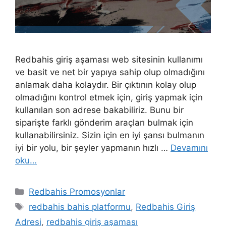
Redbahis giriş aşaması web sitesinin kullanımı
ve basit ve net bir yapıya sahip olup olmadığını
anlamak daha kolaydır. Bir çıktının kolay olup
olmadığını kontrol etmek için, giriş yapmak için
kullanılan son adrese bakabiliriz. Bunu bir
siparişte farklı gönderim araçları bulmak için
kullanabilirsiniz. Sizin için en iyi şansı bulmanın
iyi bir yolu, bir şeyler yapmanın hızlı …
Devamını
oku…
Kategoriler
Redbahis Promosyonlar
Etiketler
redbahis bahis platformu
,
Redbahis Giriş
Adresi
,
redbahis giriş aşaması