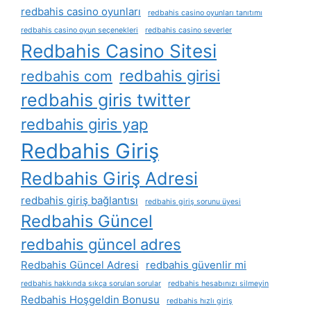
redbahis casino oyunları
redbahis casino oyunları tanıtımı
redbahis casino oyun seçenekleri
redbahis casino severler
Redbahis Casino Sitesi
redbahis girisi
redbahis com
redbahis giris twitter
redbahis giris yap
Redbahis Giriş
Redbahis Giriş Adresi
redbahis giriş bağlantısı
redbahis giriş sorunu üyesi
Redbahis Güncel
redbahis güncel adres
Redbahis Güncel Adresi
redbahis güvenlir mi
redbahis hakkında sıkça sorulan sorular
redbahis hesabınızı silmeyin
Redbahis Hoşgeldin Bonusu
redbahis hızlı giriş