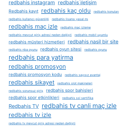
redbahis instagram
redbahis i̇letişim
redbahis kaç oldu
Redbahis kayıt
redbahis konuları
redbahis kullanıcı güvenliği
redbahis lisansı yasal mı
redbahis maç izle
redbahis maç izleme
redbahis mevcut giriş adresi neden değişti
redbahis mobil uyumlu
redbahis nasil bir site
redbahis müşteri hizmetleri
redbahis oyun sitesi
redbahis nba oyunu
redbahis oyunu
redbahis para yatirma
redbahis promosyon
redbahis promosyon kodu
redbahis sayısız avantaj
redbahis sikayet
redbahis slot makineleri
redbahis spor bahisleri
redbahis sorunsuz giriş
redbahis spor etkinlikleri
redbahis ssl sertifika
redbahis tv canli maç izle
Redbahis TV
redbahis tv izle
redbahis tv mevcut giriş adresi neden değişti