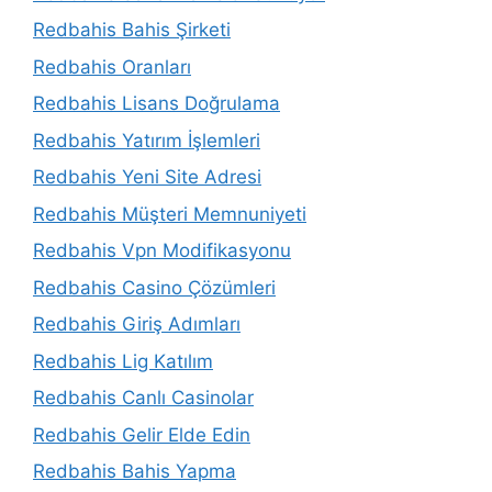
Redbahis Bahis Şirketi
Redbahis Oranları
Redbahis Lisans Doğrulama
Redbahis Yatırım İşlemleri
Redbahis Yeni Site Adresi
Redbahis Müşteri Memnuniyeti
Redbahis Vpn Modifikasyonu
Redbahis Casino Çözümleri
Redbahis Giriş Adımları
Redbahis Lig Katılım
Redbahis Canlı Casinolar
Redbahis Gelir Elde Edin
Redbahis Bahis Yapma