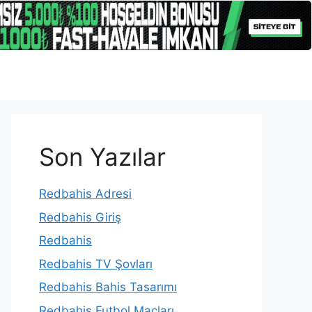
Son Yazılar
Redbahis Adresi
Redbahis Giriş
Redbahis
Redbahis TV Şovları
Redbahis Bahis Tasarımı
Redbahis Futbol Maçları