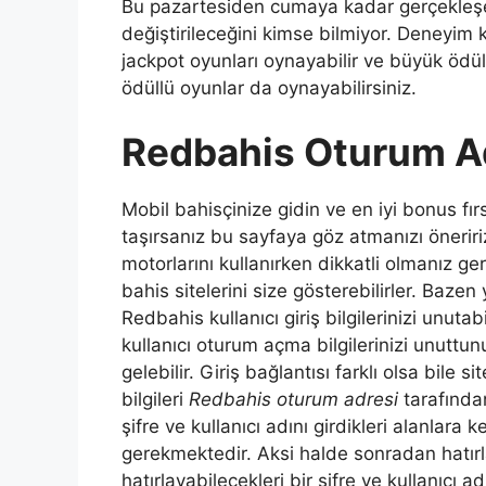
Bu pazartesiden cumaya kadar gerçekleşe
değiştirileceğini kimse bilmiyor. Deneyim 
jackpot oyunları oynayabilir ve büyük ödül
ödüllü oyunlar da oynayabilirsiniz.
Redbahis Oturum A
Mobil bahisçinize gidin ve en iyi bonus fırs
taşırsanız bu sayfaya göz atmanızı öneriri
motorlarını kullanırken dikkatli olmanız ge
bahis sitelerini size gösterebilirler. Bazen
Redbahis kullanıcı giriş bilgilerinizi unut
kullanıcı oturum açma bilgilerinizi unut
gelebilir. Giriş bağlantısı farklı olsa bile s
bilgileri
Redbahis oturum adresi
tarafından
şifre ve kullanıcı adını girdikleri alanlara 
gerekmektedir. Aksi halde sonradan hatırlam
hatırlayabilecekleri bir şifre ve kullanıcı ad