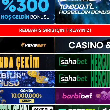
REDBAHIS GİRİŞ İÇİN TIKLAYINIZ!