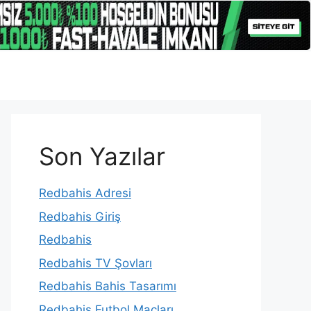
Son Yazılar
Redbahis Adresi
Redbahis Giriş
Redbahis
Redbahis TV Şovları
Redbahis Bahis Tasarımı
Redbahis Futbol Maçları