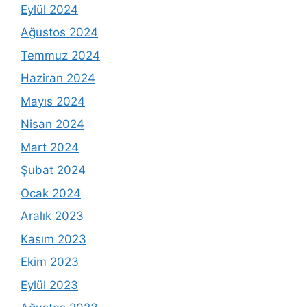
Eylül 2024
Ağustos 2024
Temmuz 2024
Haziran 2024
Mayıs 2024
Nisan 2024
Mart 2024
Şubat 2024
Ocak 2024
Aralık 2023
Kasım 2023
Ekim 2023
Eylül 2023