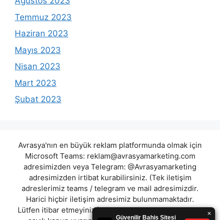
Ağustos 2023
Temmuz 2023
Haziran 2023
Mayıs 2023
Nisan 2023
Mart 2023
Şubat 2023
Avrasya'nın en büyük reklam platformunda olmak için
Microsoft Teams:
reklam@avrasyamarketing.com
adresimizden veya Telegram: @Avrasyamarketing
adresimizden irtibat kurabilirsiniz. (Tek iletişim
adreslerimiz teams / telegram ve mail adresimizdir.
Harici hiçbir iletişim adresimiz bulunmamaktadır.
Lütfen itibar etmeyiniz.) Türkiye yasalarına göre 7258