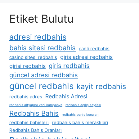
Etiket Bulutu
adresi redbahis
bahis sitesi redbahis
canli redbahis
giris adresi redbahis
casino sitesi redbahis
giris redbahis
girisi redbahis
güncel adresi redbahis
güncel redbahis
kayit redbahis
Redbahis Adresi
redbahis adres
redbahis altyapısı yeni kampanya
redbahis açılış sayfası
Redbahis Bahis
redbahis bahis konuları
redbahis bahisleri
redbahis bahis meraklıları
Redbahis Bahis Oranları