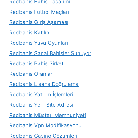
Redbahis Bahis Tasarımı
Redbahis Futbol Maçları
Redbahis Giriş Aşaması
Redbahis Katılın
Redbahis Yuva Oyunları
Redbahis Sanal Bahisler Sunuyor
Redbahis Bahis Şirketi
Redbahis Oranları
Redbahis Lisans Doğrulama
Redbahis Yatırım İşlemleri
Redbahis Yeni Site Adresi
Redbahis Müşteri Memnuniyeti
Redbahis Vpn Modifikasyonu
Redbahis Casino Çözümleri