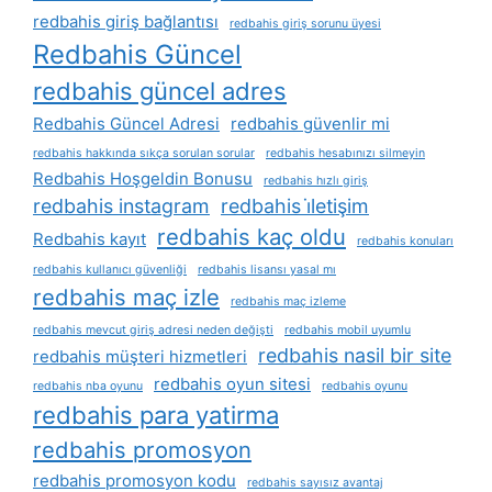
redbahis giriş bağlantısı
redbahis giriş sorunu üyesi
Redbahis Güncel
redbahis güncel adres
Redbahis Güncel Adresi
redbahis güvenlir mi
redbahis hakkında sıkça sorulan sorular
redbahis hesabınızı silmeyin
Redbahis Hoşgeldin Bonusu
redbahis hızlı giriş
redbahis instagram
redbahis i̇letişim
redbahis kaç oldu
Redbahis kayıt
redbahis konuları
redbahis kullanıcı güvenliği
redbahis lisansı yasal mı
redbahis maç izle
redbahis maç izleme
redbahis mevcut giriş adresi neden değişti
redbahis mobil uyumlu
redbahis nasil bir site
redbahis müşteri hizmetleri
redbahis oyun sitesi
redbahis nba oyunu
redbahis oyunu
redbahis para yatirma
redbahis promosyon
redbahis promosyon kodu
redbahis sayısız avantaj