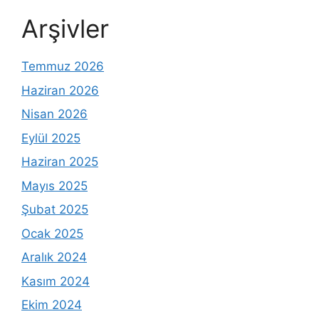
Arşivler
Temmuz 2026
Haziran 2026
Nisan 2026
Eylül 2025
Haziran 2025
Mayıs 2025
Şubat 2025
Ocak 2025
Aralık 2024
Kasım 2024
Ekim 2024