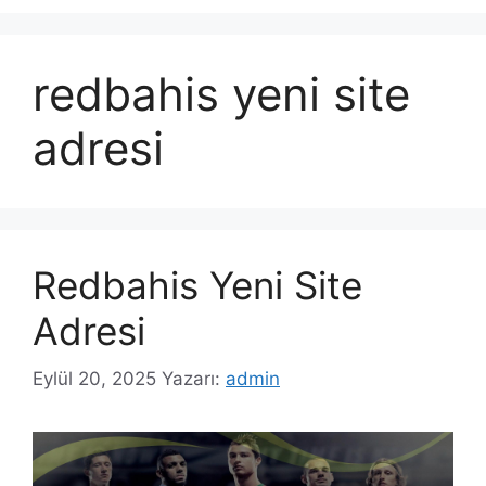
redbahis yeni site
adresi
Redbahis Yeni Site
Adresi
Eylül 20, 2025
Yazarı:
admin