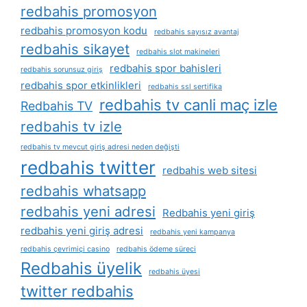
redbahis promosyon
redbahis promosyon kodu
redbahis sayısız avantaj
redbahis sikayet
redbahis slot makineleri
redbahis spor bahisleri
redbahis sorunsuz giriş
redbahis spor etkinlikleri
redbahis ssl sertifika
redbahis tv canli maç izle
Redbahis TV
redbahis tv izle
redbahis tv mevcut giriş adresi neden değişti
redbahis twitter
redbahis web sitesi
redbahis whatsapp
redbahis yeni adresi
Redbahis yeni giriş
redbahis yeni giriş adresi
redbahis yeni kampanya
redbahis çevrimiçi casino
redbahis ödeme süreci
Redbahis üyelik
redbahis üyesi
twitter redbahis