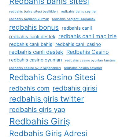
Redbahis bahis sitesi
redbahis bahis sitesi özellikleri
redbahis bahis çeşitleri
redbahis bağlantı kurmak
redbahis bağlantı sağlamak
redbahis bonus
redbahis canli
redbahis canli maç izle
redbahis canli destek
redbahis canlı bahis
redbahis canlı casino
redbahis canlı destek
Redbahis Casino
redbahis casino oyunları
redbahis casino oyunları tanıtımı
redbahis casino oyun seçenekleri
redbahis casino severler
Redbahis Casino Sitesi
redbahis girisi
redbahis com
redbahis giris twitter
redbahis giris yap
Redbahis Giriş
Redbahis Giriş Adresi