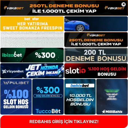
×
REDBAHIS GİRİŞ İÇİN TIKLAYINIZ!