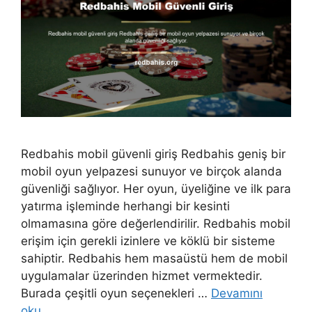
Redbahis mobil güvenli giriş Redbahis geniş bir
mobil oyun yelpazesi sunuyor ve birçok alanda
güvenliği sağlıyor. Her oyun, üyeliğine ve ilk para
yatırma işleminde herhangi bir kesinti
olmamasına göre değerlendirilir. Redbahis mobil
erişim için gerekli izinlere ve köklü bir sisteme
sahiptir. Redbahis hem masaüstü hem de mobil
uygulamalar üzerinden hizmet vermektedir.
Burada çeşitli oyun seçenekleri …
Devamını
oku…