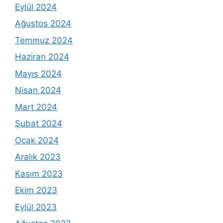
Eylül 2024
Ağustos 2024
Temmuz 2024
Haziran 2024
Mayıs 2024
Nisan 2024
Mart 2024
Şubat 2024
Ocak 2024
Aralık 2023
Kasım 2023
Ekim 2023
Eylül 2023