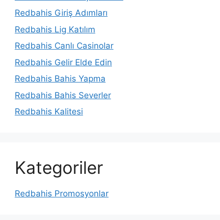
Redbahis Giriş Adımları
Redbahis Lig Katılım
Redbahis Canlı Casinolar
Redbahis Gelir Elde Edin
Redbahis Bahis Yapma
Redbahis Bahis Severler
Redbahis Kalitesi
Kategoriler
Redbahis Promosyonlar