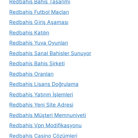
Redbahis Bahis Tasarımı
Redbahis Futbol Maçları
Redbahis Giriş Aşaması
Redbahis Katılın
Redbahis Yuva Oyunları
Redbahis Sanal Bahisler Sunuyor
Redbahis Bahis Şirketi
Redbahis Oranları
Redbahis Lisans Doğrulama
Redbahis Yatırım İşlemleri
Redbahis Yeni Site Adresi
Redbahis Müşteri Memnuniyeti
Redbahis Vpn Modifikasyonu
Redbahis Casino Çözümleri