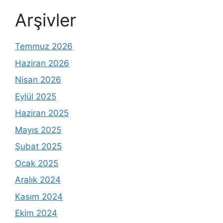
Arşivler
Temmuz 2026
Haziran 2026
Nisan 2026
Eylül 2025
Haziran 2025
Mayıs 2025
Şubat 2025
Ocak 2025
Aralık 2024
Kasım 2024
Ekim 2024