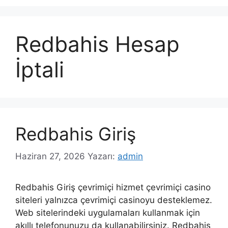
Redbahis Hesap
İptali
Redbahis Giriş
Haziran 27, 2026
Yazarı:
admin
Redbahis Giriş çevrimiçi hizmet çevrimiçi casino
siteleri yalnızca çevrimiçi casinoyu desteklemez.
Web sitelerindeki uygulamaları kullanmak için
akıllı telefonunuzu da kullanabilirsiniz. Redbahis