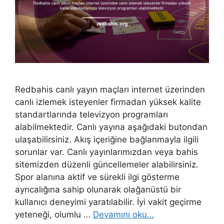
Redbahis canlı yayın maçları internet üzerinden
canlı izlemek isteyenler firmadan yüksek kalite
standartlarında televizyon programları
alabilmektedir. Canlı yayına aşağıdaki butondan
ulaşabilirsiniz. Akış içeriğine bağlanmayla ilgili
sorunlar var. Canlı yayınlarımızdan veya bahis
sitemizden düzenli güncellemeler alabilirsiniz.
Spor alanına aktif ve sürekli ilgi gösterme
ayrıcalığına sahip olunarak olağanüstü bir
kullanıcı deneyimi yaratılabilir. İyi vakit geçirme
yeteneği, olumlu …
Devamını oku…