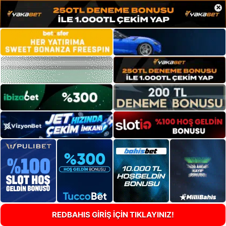
×
REDBAHIS GİRİŞ İÇİN TIKLAYINIZ!