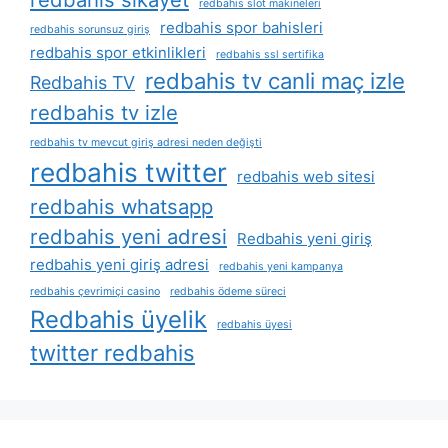
redbahis slot makineleri
redbahis spor bahisleri
redbahis sorunsuz giriş
redbahis spor etkinlikleri
redbahis ssl sertifika
redbahis tv canli maç izle
Redbahis TV
redbahis tv izle
redbahis tv mevcut giriş adresi neden değişti
redbahis twitter
redbahis web sitesi
redbahis whatsapp
redbahis yeni adresi
Redbahis yeni giriş
redbahis yeni giriş adresi
redbahis yeni kampanya
redbahis çevrimiçi casino
redbahis ödeme süreci
Redbahis üyelik
redbahis üyesi
twitter redbahis