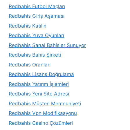
Redbahis Futbol Maçları
Redbahis Giriş Aşaması
Redbahis Katılın
Redbahis Yuva Oyunları
Redbahis Sanal Bahisler Sunuyor
Redbahis Bahis Şirketi
Redbahis Oranları
Redbahis Lisans Doğrulama
Redbahis Yatırım İşlemleri
Redbahis Yeni Site Adresi
Redbahis Müşteri Memnuniyeti
Redbahis Vpn Modifikasyonu
Redbahis Casino Çözümleri