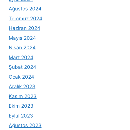
Ağustos 2024
Temmuz 2024
Haziran 2024
Mayıs 2024
Nisan 2024
Mart 2024
Şubat 2024
Ocak 2024
Aralık 2023
Kasım 2023
Ekim 2023
Eylül 2023
Ağustos 2023