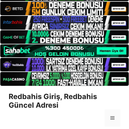
İçeriğe
Redbahis Giriş, Redbahis
atla
Güncel Adresi
Menü