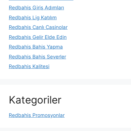
Redbahis Giriş Adımları
Redbahis Lig Katılım
Redbahis Canlı Casinolar
Redbahis Gelir Elde Edin
Redbahis Bahis Yapma
Redbahis Bahis Severler
Redbahis Kalitesi
Kategoriler
Redbahis Promosyonlar