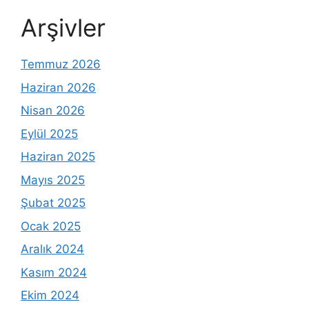
Arşivler
Temmuz 2026
Haziran 2026
Nisan 2026
Eylül 2025
Haziran 2025
Mayıs 2025
Şubat 2025
Ocak 2025
Aralık 2024
Kasım 2024
Ekim 2024