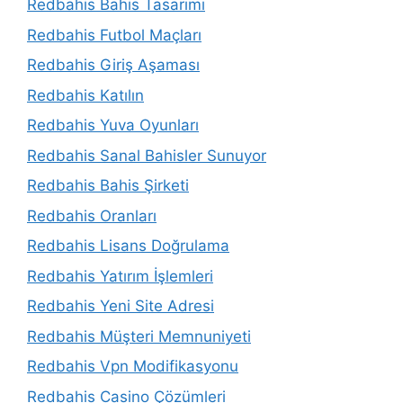
Redbahis Bahis Tasarımı
Redbahis Futbol Maçları
Redbahis Giriş Aşaması
Redbahis Katılın
Redbahis Yuva Oyunları
Redbahis Sanal Bahisler Sunuyor
Redbahis Bahis Şirketi
Redbahis Oranları
Redbahis Lisans Doğrulama
Redbahis Yatırım İşlemleri
Redbahis Yeni Site Adresi
Redbahis Müşteri Memnuniyeti
Redbahis Vpn Modifikasyonu
Redbahis Casino Çözümleri