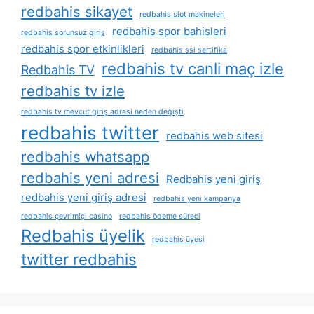
redbahis sikayet
redbahis slot makineleri
redbahis spor bahisleri
redbahis sorunsuz giriş
redbahis spor etkinlikleri
redbahis ssl sertifika
redbahis tv canli maç izle
Redbahis TV
redbahis tv izle
redbahis tv mevcut giriş adresi neden değişti
redbahis twitter
redbahis web sitesi
redbahis whatsapp
redbahis yeni adresi
Redbahis yeni giriş
redbahis yeni giriş adresi
redbahis yeni kampanya
redbahis çevrimiçi casino
redbahis ödeme süreci
Redbahis üyelik
redbahis üyesi
twitter redbahis