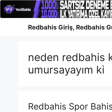
İçeriğe
Redbahis Giriş, Redbahis G
atla
neden redbahis ku
umursayayım ki
Redbahis Spor Bahisl