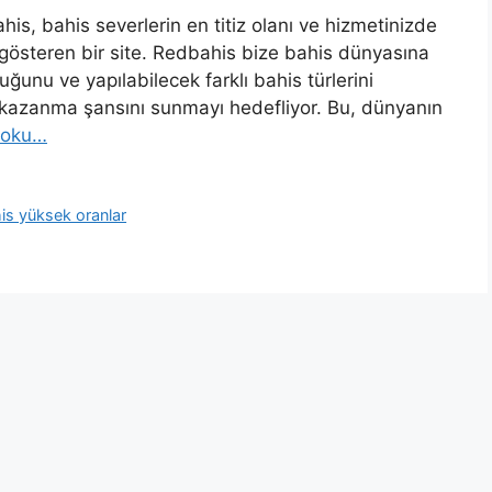
s, bahis severlerin en titiz olanı ve hizmetinizde
 gösteren bir site. Redbahis bize bahis dünyasına
uğunu ve yapılabilecek farklı bahis türlerini
e kazanma şansını sunmayı hedefliyor. Bu, dünyanın
 oku…
is yüksek oranlar