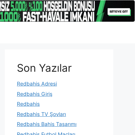
Son Yazılar
Redbahis Adresi
Redbahis Giriş
Redbahis
Redbahis TV Şovları
Redbahis Bahis Tasarımı
Redbahis Futbol Maçları