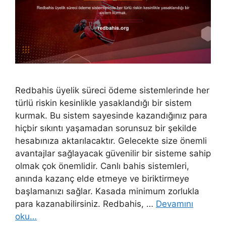
Redbahis üyelik süreci ödeme sistemlerinde her
türlü riskin kesinlikle yasaklandığı bir sistem
kurmak. Bu sistem sayesinde kazandığınız para
hiçbir sıkıntı yaşamadan sorunsuz bir şekilde
hesabınıza aktarılacaktır. Gelecekte size önemli
avantajlar sağlayacak güvenilir bir sisteme sahip
olmak çok önemlidir. Canlı bahis sistemleri,
anında kazanç elde etmeye ve biriktirmeye
başlamanızı sağlar. Kasada minimum zorlukla
para kazanabilirsiniz. Redbahis, …
Devamını
oku…