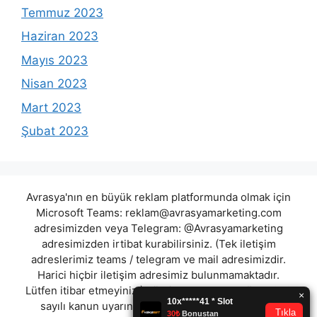
Temmuz 2023
Haziran 2023
Mayıs 2023
Nisan 2023
Mart 2023
Şubat 2023
Avrasya'nın en büyük reklam platformunda olmak için
Microsoft Teams:
reklam@avrasyamarketing.com
adresimizden veya Telegram: @Avrasyamarketing
adresimizden irtibat kurabilirsiniz. (Tek iletişim
adreslerimiz teams / telegram ve mail adresimizdir.
Harici hiçbir iletişim adresimiz bulunmamaktadır.
Lütfen itibar etmeyiniz.) Türkiye yasalarına göre 7258
sayılı kanun uyarınca yasa dışı bahis oynamanın