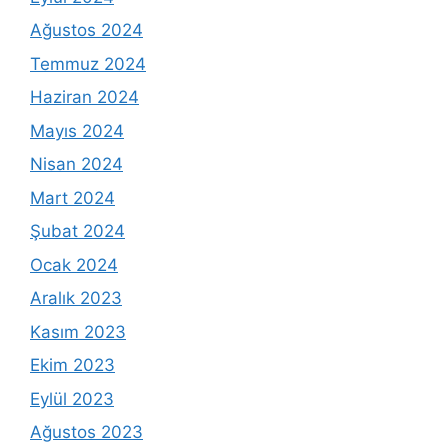
Ağustos 2024
Temmuz 2024
Haziran 2024
Mayıs 2024
Nisan 2024
Mart 2024
Şubat 2024
Ocak 2024
Aralık 2023
Kasım 2023
Ekim 2023
Eylül 2023
Ağustos 2023