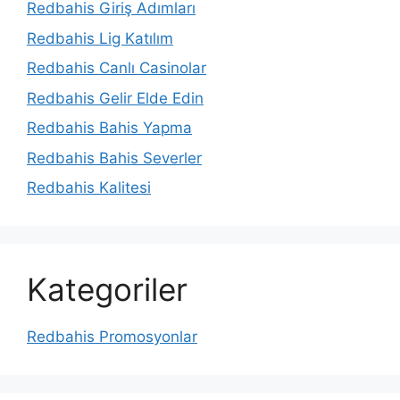
Redbahis Giriş Adımları
Redbahis Lig Katılım
Redbahis Canlı Casinolar
Redbahis Gelir Elde Edin
Redbahis Bahis Yapma
Redbahis Bahis Severler
Redbahis Kalitesi
Kategoriler
Redbahis Promosyonlar