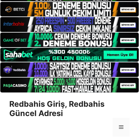
İçeriğe
Redbahis Giriş, Redbahis
atla
Güncel Adresi
Menü