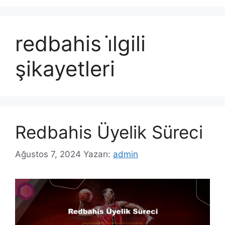
redbahis i̇lgili
şikayetleri
Redbahis Üyelik Süreci
Ağustos 7, 2024
Yazarı:
admin