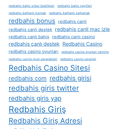
redbahis bahis sitesi özellikleri
redbahis bahis çeşitleri
redbahis bağlantı kurmak
redbahis bağlantı sağlamak
redbahis bonus
redbahis canli
redbahis canli maç izle
redbahis canli destek
redbahis canlı bahis
redbahis canlı casino
redbahis canlı destek
Redbahis Casino
redbahis casino oyunları
redbahis casino oyunları tanıtımı
redbahis casino oyun seçenekleri
redbahis casino severler
Redbahis Casino Sitesi
redbahis girisi
redbahis com
redbahis giris twitter
redbahis giris yap
Redbahis Giriş
Redbahis Giriş Adresi