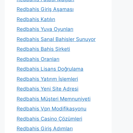
Redbahis Giriş Aşaması
Redbahis Katılın
Redbahis Yuva Oyunları
Redbahis Sanal Bahisler Sunuyor
Redbahis Bahis Şirketi
Redbahis Oranları
Redbahis Lisans Doğrulama
Redbahis Yatırım İşlemleri
Redbahis Yeni Site Adresi
Redbahis Müşteri Memnuniyeti
Redbahis Vpn Modifikasyonu
Redbahis Casino Çözümleri
Redbahis Giriş Adımları