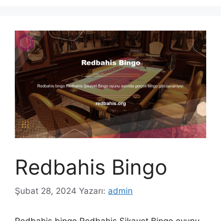
Redbahis Bingo
Şubat 28, 2024
Yazarı:
admin