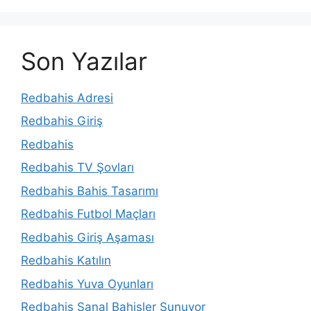
Son Yazılar
Redbahis Adresi
Redbahis Giriş
Redbahis
Redbahis TV Şovları
Redbahis Bahis Tasarımı
Redbahis Futbol Maçları
Redbahis Giriş Aşaması
Redbahis Katılın
Redbahis Yuva Oyunları
Redbahis Sanal Bahisler Sunuyor