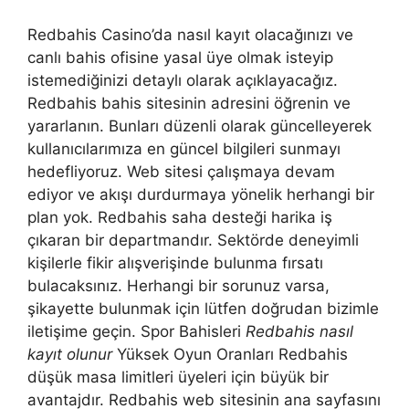
Redbahis Casino’da nasıl kayıt olacağınızı ve
canlı bahis ofisine yasal üye olmak isteyip
istemediğinizi detaylı olarak açıklayacağız.
Redbahis bahis sitesinin adresini öğrenin ve
yararlanın. Bunları düzenli olarak güncelleyerek
kullanıcılarımıza en güncel bilgileri sunmayı
hedefliyoruz. Web sitesi çalışmaya devam
ediyor ve akışı durdurmaya yönelik herhangi bir
plan yok. Redbahis saha desteği harika iş
çıkaran bir departmandır. Sektörde deneyimli
kişilerle fikir alışverişinde bulunma fırsatı
bulacaksınız. Herhangi bir sorunuz varsa,
şikayette bulunmak için lütfen doğrudan bizimle
iletişime geçin. Spor Bahisleri
Redbahis nasıl
kayıt olunur
Yüksek Oyun Oranları Redbahis
düşük masa limitleri üyeleri için büyük bir
avantajdır. Redbahis web sitesinin ana sayfasını