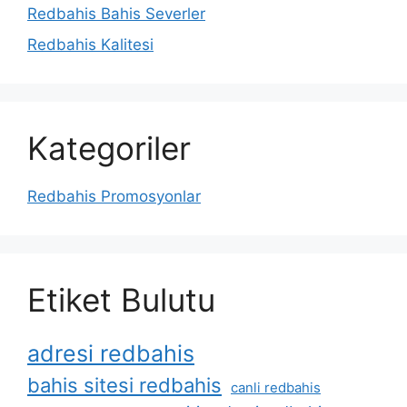
Redbahis Bahis Severler
Redbahis Kalitesi
Kategoriler
Redbahis Promosyonlar
Etiket Bulutu
adresi redbahis
bahis sitesi redbahis
canli redbahis