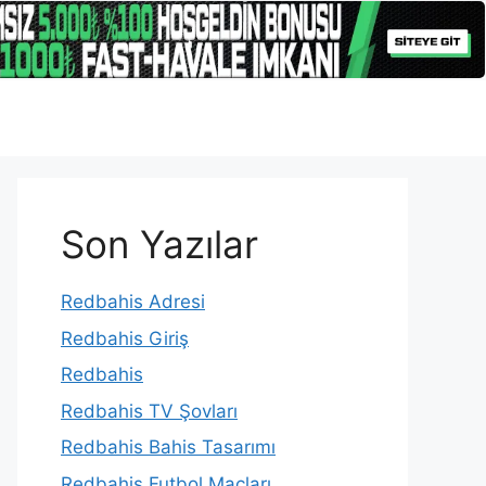
Son Yazılar
Redbahis Adresi
Redbahis Giriş
Redbahis
Redbahis TV Şovları
Redbahis Bahis Tasarımı
Redbahis Futbol Maçları