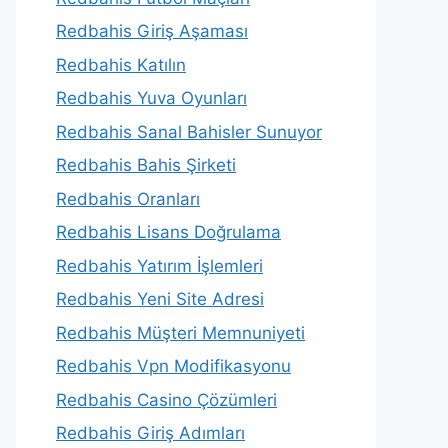
Redbahis Giriş Aşaması
Redbahis Katılın
Redbahis Yuva Oyunları
Redbahis Sanal Bahisler Sunuyor
Redbahis Bahis Şirketi
Redbahis Oranları
Redbahis Lisans Doğrulama
Redbahis Yatırım İşlemleri
Redbahis Yeni Site Adresi
Redbahis Müşteri Memnuniyeti
Redbahis Vpn Modifikasyonu
Redbahis Casino Çözümleri
Redbahis Giriş Adımları