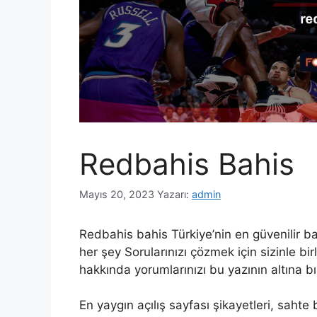
Redbahis Bahis
Mayıs 20, 2023
Yazarı:
admin
Redbahis bahis Türkiye’nin en güvenilir b
her şey Sorularınızı çözmek için sizinle bir
hakkında yorumlarınızı bu yazının altına bır
En yaygın açılış sayfası şikayetleri, sahte 