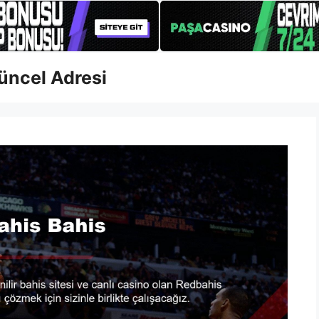
üncel Adresi