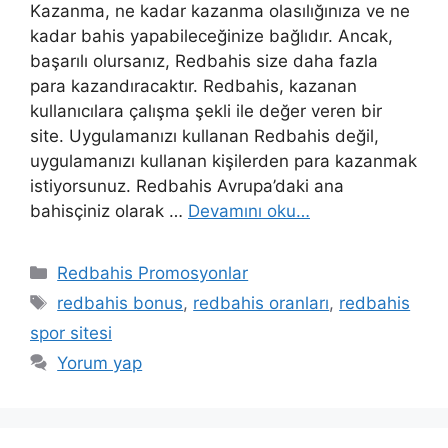
Kazanma, ne kadar kazanma olasılığınıza ve ne
kadar bahis yapabileceğinize bağlıdır. Ancak,
başarılı olursanız, Redbahis size daha fazla
para kazandıracaktır. Redbahis, kazanan
kullanıcılara çalışma şekli ile değer veren bir
site. Uygulamanızı kullanan Redbahis değil,
uygulamanızı kullanan kişilerden para kazanmak
istiyorsunuz. Redbahis Avrupa’daki ana
bahisçiniz olarak …
Devamını oku…
Kategoriler
Redbahis Promosyonlar
Etiketler
redbahis bonus
,
redbahis oranları
,
redbahis
spor sitesi
Yorum yap