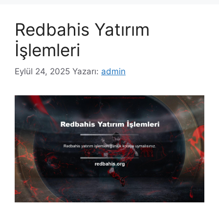
Redbahis Yatırım
İşlemleri
Eylül 24, 2025
Yazarı:
admin