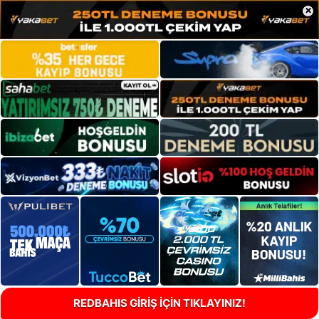
×
REDBAHIS GİRİŞ İÇİN TIKLAYINIZ!