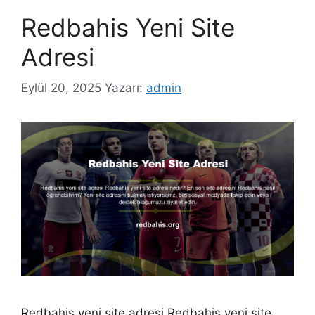
Redbahis Yeni Site
Adresi
Eylül 20, 2025
Yazarı:
admin
Redbahis yeni site adresi Redbahis yeni site