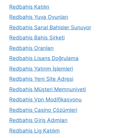
Redbahis Katılın
Redbahis Yuva Oyunları
Redbahis Sanal Bahisler Sunuyor
Redbahis Bahis Şirketi
Redbahis Oranları
Redbahis Lisans Doğrulama
Redbahis Yatırım İşlemleri
Redbahis Yeni Site Adresi
Redbahis Müşteri Memnuniyeti
Redbahis Vpn Modifikasyonu
Redbahis Casino Çözümleri
Redbahis Giriş Adımları
Redbahis Lig Katılım