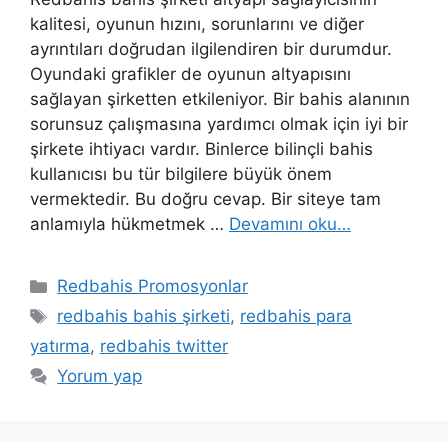
kalitesi, oyunun hızını, sorunlarını ve diğer
ayrıntıları doğrudan ilgilendiren bir durumdur.
Oyundaki grafikler de oyunun altyapısını
sağlayan şirketten etkileniyor. Bir bahis alanının
sorunsuz çalışmasına yardımcı olmak için iyi bir
şirkete ihtiyacı vardır. Binlerce bilinçli bahis
kullanıcısı bu tür bilgilere büyük önem
vermektedir. Bu doğru cevap. Bir siteye tam
anlamıyla hükmetmek …
Devamını oku…
Kategoriler
Redbahis Promosyonlar
Etiketler
redbahis bahis şirketi
,
redbahis para
yatırma
,
redbahis twitter
Yorum yap