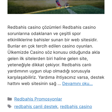
Redbahis casino çözümleri Redbahis casino
sorunlarına odaklanan ve çeşitli spor
etkinliklerine bahisler sunan bir web sitesidir.
Bunlar en çok tercih edilen casino oyunları.
Ülkemizde Casino söz konusu olduğunda akla
gelen ilk sitelerden biri haline gelen site,
yeteneğiyle dikkat çekiyor. Redbahis canlı
yardımının uygun olup olmadığı sorusuyla
karşılaşabiliriz. Yardıma ihtiyacınız varsa, destek
hattını web sitesinin sağ …
Devamını oku…
Kategoriler
Redbahis Promosyonlar
Etiketler
redbahis canli destek
,
redbahis casino