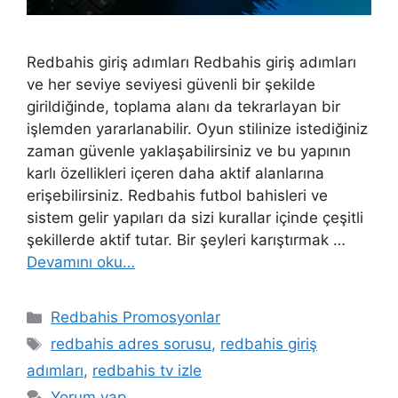
Redbahis giriş adımları Redbahis giriş adımları
ve her seviye seviyesi güvenli bir şekilde
girildiğinde, toplama alanı da tekrarlayan bir
işlemden yararlanabilir. Oyun stilinize istediğiniz
zaman güvenle yaklaşabilirsiniz ve bu yapının
karlı özellikleri içeren daha aktif alanlarına
erişebilirsiniz. Redbahis futbol bahisleri ve
sistem gelir yapıları da sizi kurallar içinde çeşitli
şekillerde aktif tutar. Bir şeyleri karıştırmak …
Devamını oku…
Kategoriler
Redbahis Promosyonlar
Etiketler
redbahis adres sorusu
,
redbahis giriş
adımları
,
redbahis tv izle
Yorum yap