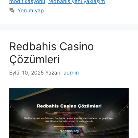
modifikasyonu
,
redbahis yeni yaklaşım
Yorum yap
Redbahis Casino
Çözümleri
Eylül 10, 2025
Yazarı:
admin