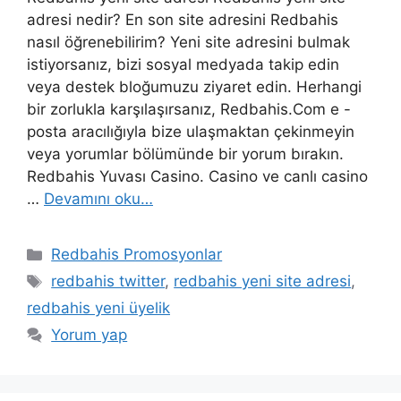
adresi nedir? En son site adresini Redbahis
nasıl öğrenebilirim? Yeni site adresini bulmak
istiyorsanız, bizi sosyal medyada takip edin
veya destek bloğumuzu ziyaret edin. Herhangi
bir zorlukla karşılaşırsanız, Redbahis.Com e -
posta aracılığıyla bize ulaşmaktan çekinmeyin
veya yorumlar bölümünde bir yorum bırakın.
Redbahis Yuvası Casino. Casino ve canlı casino
…
Devamını oku…
Kategoriler
Redbahis Promosyonlar
Etiketler
redbahis twitter
,
redbahis yeni site adresi
,
redbahis yeni üyelik
Yorum yap