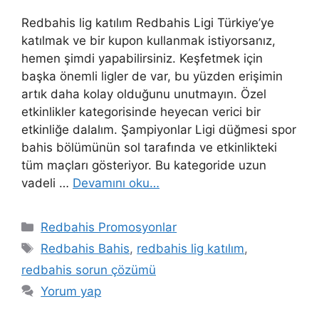
Redbahis lig katılım Redbahis Ligi Türkiye’ye
katılmak ve bir kupon kullanmak istiyorsanız,
hemen şimdi yapabilirsiniz. Keşfetmek için
başka önemli ligler de var, bu yüzden erişimin
artık daha kolay olduğunu unutmayın. Özel
etkinlikler kategorisinde heyecan verici bir
etkinliğe dalalım. Şampiyonlar Ligi düğmesi spor
bahis bölümünün sol tarafında ve etkinlikteki
tüm maçları gösteriyor. Bu kategoride uzun
vadeli …
Devamını oku…
Kategoriler
Redbahis Promosyonlar
Etiketler
Redbahis Bahis
,
redbahis lig katılım
,
redbahis sorun çözümü
Yorum yap