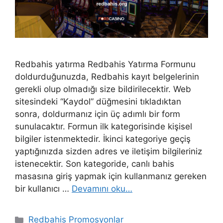
Redbahis yatırma Redbahis Yatırma Formunu
doldurduğunuzda, Redbahis kayıt belgelerinin
gerekli olup olmadığı size bildirilecektir. Web
sitesindeki “Kaydol” düğmesini tıkladıktan
sonra, doldurmanız için üç adımlı bir form
sunulacaktır. Formun ilk kategorisinde kişisel
bilgiler istenmektedir. İkinci kategoriye geçiş
yaptığınızda sizden adres ve iletişim bilgileriniz
istenecektir. Son kategoride, canlı bahis
masasına giriş yapmak için kullanmanız gereken
bir kullanıcı …
Devamını oku…
Kategoriler
Redbahis Promosyonlar