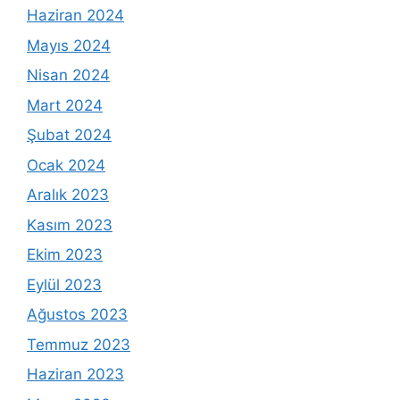
Haziran 2024
Mayıs 2024
Nisan 2024
Mart 2024
Şubat 2024
Ocak 2024
Aralık 2023
Kasım 2023
Ekim 2023
Eylül 2023
Ağustos 2023
Temmuz 2023
Haziran 2023