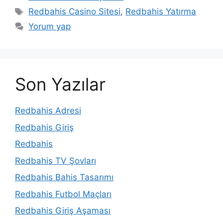
Etiketler
Redbahis Casino Sitesi
,
Redbahis Yatırma
Yorum yap
Son Yazılar
Redbahis Adresi
Redbahis Giriş
Redbahis
Redbahis TV Şovları
Redbahis Bahis Tasarımı
Redbahis Futbol Maçları
Redbahis Giriş Aşaması