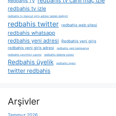
redbahis tv canli maç izle
Redbahis TV
redbahis tv izle
redbahis tv mevcut giriş adresi neden değişti
redbahis twitter
redbahis web sitesi
redbahis whatsapp
redbahis yeni adresi
Redbahis yeni giriş
redbahis yeni giriş adresi
redbahis yeni kampanya
redbahis çevrimiçi casino
redbahis ödeme süreci
Redbahis üyelik
redbahis üyesi
twitter redbahis
Arşivler
Temmuz 2026