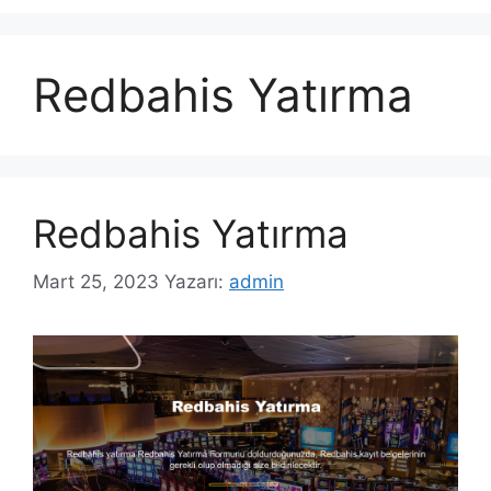
Redbahis Yatırma
Redbahis Yatırma
Mart 25, 2023
Yazarı:
admin