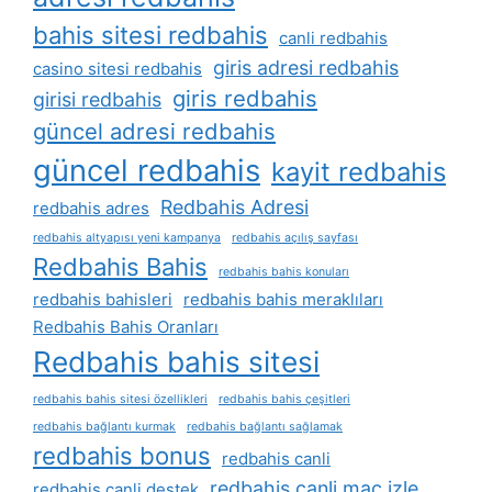
bahis sitesi redbahis
canli redbahis
giris adresi redbahis
casino sitesi redbahis
giris redbahis
girisi redbahis
güncel adresi redbahis
güncel redbahis
kayit redbahis
Redbahis Adresi
redbahis adres
redbahis altyapısı yeni kampanya
redbahis açılış sayfası
Redbahis Bahis
redbahis bahis konuları
redbahis bahisleri
redbahis bahis meraklıları
Redbahis Bahis Oranları
Redbahis bahis sitesi
redbahis bahis sitesi özellikleri
redbahis bahis çeşitleri
redbahis bağlantı kurmak
redbahis bağlantı sağlamak
redbahis bonus
redbahis canli
redbahis canli maç izle
redbahis canli destek