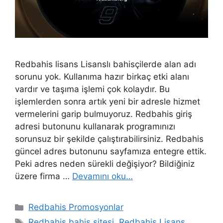
Redbahis lisans Lisanslı bahisçilerde alan adı
sorunu yok. Kullanıma hazır birkaç etki alanı
vardır ve taşıma işlemi çok kolaydır. Bu
işlemlerden sonra artık yeni bir adresle hizmet
vermelerini garip bulmuyoruz. Redbahis giriş
adresi butonunu kullanarak programınızı
sorunsuz bir şekilde çalıştırabilirsiniz. Redbahis
güncel adres butonunu sayfamıza entegre ettik.
Peki adres neden sürekli değişiyor? Bildiğiniz
üzere firma …
Devamını oku…
Kategoriler
Redbahis Promosyonlar
Etiketler
Redbahis bahis sitesi
,
Redbahis Lisans