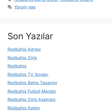
Yorum yap
Son Yazılar
Redbahis Adresi
Redbahis Giriş
Redbahis
Redbahis TV Şovları
Redbahis Bahis Tasarımı
Redbahis Futbol Maçları
Redbahis Giriş Aşaması
Redbahis Katılın