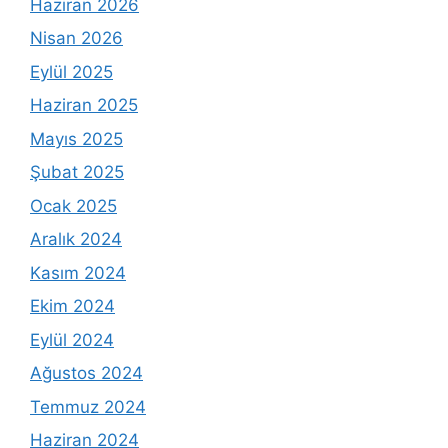
Haziran 2026
Nisan 2026
Eylül 2025
Haziran 2025
Mayıs 2025
Şubat 2025
Ocak 2025
Aralık 2024
Kasım 2024
Ekim 2024
Eylül 2024
Ağustos 2024
Temmuz 2024
Haziran 2024