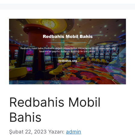
Redbahis Mobil
Bahis
Şubat 22, 2023
Yazarı:
admin