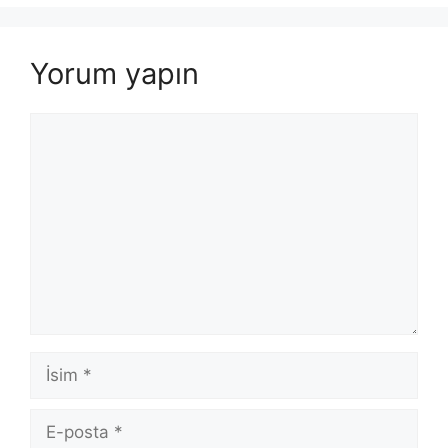
Yorum yapın
Yorum
İsim
E-
posta