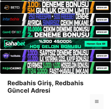
İçeriğe
Redbahis Giriş, Redbahis
atla
Güncel Adresi
Menü